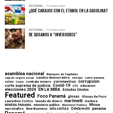
EDITORIAL
4 meses atrás
¿QUÉ CARAJOS CON EL ETANOL EN LA GASOLINA?
EDITORIAL
5 meses atrás
DE GUSANOS A “INVERSORES”
asamblea nacional
Blanqueo de Capitales
cambio democratico
chiriqui
caja de seguro social
cobre panama
corrupcion
coronavirus
contrato minero
colon
Colón
Covid-19
corte suprema de justicia
educacion
CSS
elecciones 2024
EN LA MIRA
Estados Unidos
Featured
Foco Panamá
glosas
Glosas de Foco
martinelli
lavado de dinero
meduca
Laurentino Cortizo
Minsa
MINERA PANAMA
ministerio publico
Ministerio Público
Odebrecht
panama
nito cortizo
narcotrafico
New Business