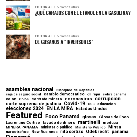
EDITORIAL
5 meses atrás
¿QUÉ CARAJOS CON EL ETANOL EN LA GASOLINA?
EDITORIAL
5 meses atrás
DE GUSANOS A “INVERSORES”
asamblea nacional
Blanqueo de Capitales
cambio democratico
chiriqui
caja de seguro social
cobre panama
corrupcion
coronavirus
contrato minero
colon
Colón
Covid-19
corte suprema de justicia
educacion
CSS
elecciones 2024
EN LA MIRA
Estados Unidos
Featured
Foco Panamá
glosas
Glosas de Foco
martinelli
lavado de dinero
meduca
Laurentino Cortizo
Minsa
MINERA PANAMA
ministerio publico
Ministerio Público
Odebrecht
panama
nito cortizo
narcotrafico
New Business