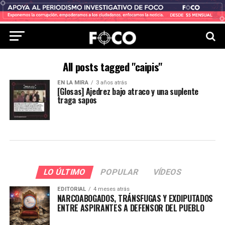
All posts tagged "caipis"
EN LA MIRA
3 años atrás
[Glosas] Ajedrez bajo atraco y una suplente
traga sapos
LO ÚLTIMO
POPULAR
VÍDEOS
EDITORIAL
4 meses atrás
NARCOABOGADOS, TRÁNSFUGAS Y EXDIPUTADOS
ENTRE ASPIRANTES A DEFENSOR DEL PUEBLO