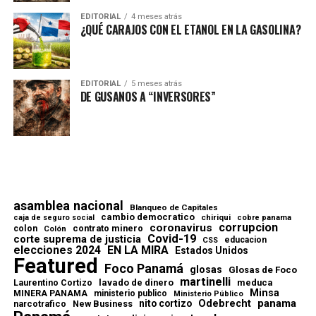
EDITORIAL
4 meses atrás
¿QUÉ CARAJOS CON EL ETANOL EN LA GASOLINA?
EDITORIAL
5 meses atrás
DE GUSANOS A “INVERSORES”
asamblea nacional
Blanqueo de Capitales
cambio democratico
chiriqui
caja de seguro social
cobre panama
corrupcion
coronavirus
contrato minero
colon
Colón
Covid-19
corte suprema de justicia
educacion
CSS
elecciones 2024
EN LA MIRA
Estados Unidos
Featured
Foco Panamá
glosas
Glosas de Foco
martinelli
lavado de dinero
meduca
Laurentino Cortizo
Minsa
MINERA PANAMA
ministerio publico
Ministerio Público
Odebrecht
panama
nito cortizo
narcotrafico
New Business