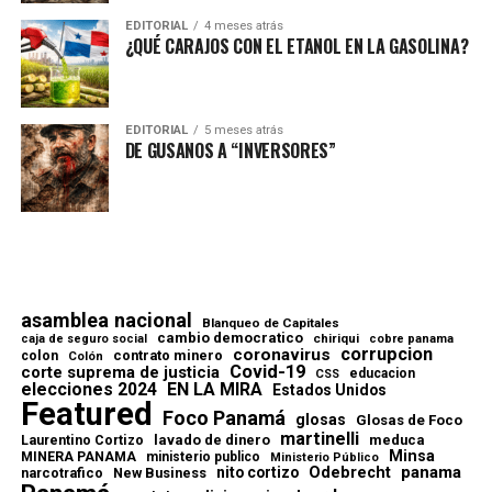
EDITORIAL
4 meses atrás
¿QUÉ CARAJOS CON EL ETANOL EN LA GASOLINA?
EDITORIAL
5 meses atrás
DE GUSANOS A “INVERSORES”
asamblea nacional
Blanqueo de Capitales
cambio democratico
chiriqui
caja de seguro social
cobre panama
corrupcion
coronavirus
contrato minero
colon
Colón
Covid-19
corte suprema de justicia
educacion
CSS
elecciones 2024
EN LA MIRA
Estados Unidos
Featured
Foco Panamá
glosas
Glosas de Foco
martinelli
lavado de dinero
meduca
Laurentino Cortizo
Minsa
MINERA PANAMA
ministerio publico
Ministerio Público
Odebrecht
panama
nito cortizo
narcotrafico
New Business