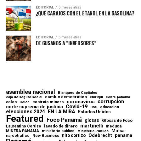
EDITORIAL
5 meses atrás
¿QUÉ CARAJOS CON EL ETANOL EN LA GASOLINA?
EDITORIAL
5 meses atrás
DE GUSANOS A “INVERSORES”
asamblea nacional
Blanqueo de Capitales
cambio democratico
chiriqui
caja de seguro social
cobre panama
corrupcion
coronavirus
contrato minero
colon
Colón
Covid-19
corte suprema de justicia
educacion
CSS
elecciones 2024
EN LA MIRA
Estados Unidos
Featured
Foco Panamá
glosas
Glosas de Foco
martinelli
lavado de dinero
meduca
Laurentino Cortizo
Minsa
MINERA PANAMA
ministerio publico
Ministerio Público
Odebrecht
panama
nito cortizo
narcotrafico
New Business