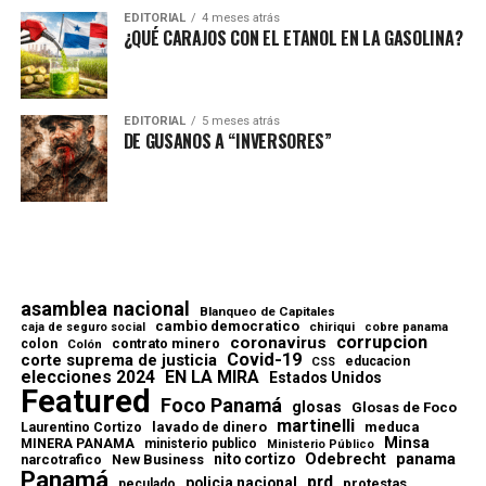
EDITORIAL
4 meses atrás
¿QUÉ CARAJOS CON EL ETANOL EN LA GASOLINA?
EDITORIAL
5 meses atrás
DE GUSANOS A “INVERSORES”
asamblea nacional
Blanqueo de Capitales
cambio democratico
chiriqui
caja de seguro social
cobre panama
corrupcion
coronavirus
contrato minero
colon
Colón
Covid-19
corte suprema de justicia
educacion
CSS
elecciones 2024
EN LA MIRA
Estados Unidos
Featured
Foco Panamá
glosas
Glosas de Foco
martinelli
lavado de dinero
meduca
Laurentino Cortizo
Minsa
MINERA PANAMA
ministerio publico
Ministerio Público
Odebrecht
panama
nito cortizo
narcotrafico
New Business
Panamá
prd
policia nacional
protestas
peculado