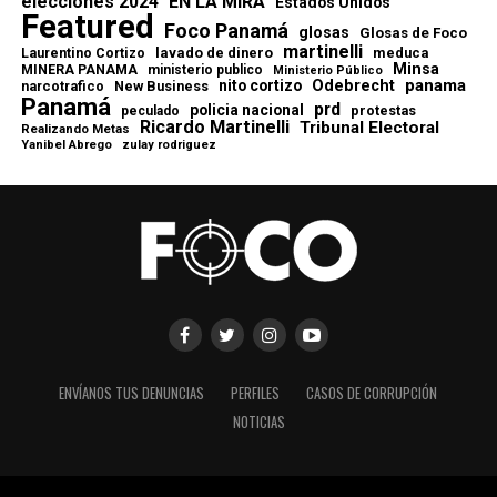
elecciones 2024
EN LA MIRA
Estados Unidos
Featured
Foco Panamá
glosas
Glosas de Foco
martinelli
lavado de dinero
meduca
Laurentino Cortizo
Minsa
MINERA PANAMA
ministerio publico
Ministerio Público
Odebrecht
panama
nito cortizo
narcotrafico
New Business
Panamá
prd
policia nacional
protestas
peculado
Ricardo Martinelli
Tribunal Electoral
Realizando Metas
Yanibel Abrego
zulay rodriguez
ENVÍANOS TUS DENUNCIAS
PERFILES
CASOS DE CORRUPCIÓN
NOTICIAS