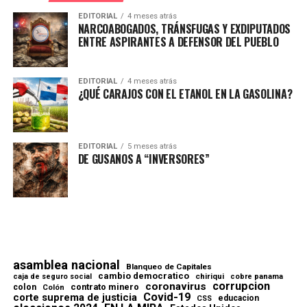
EDITORIAL
4 meses atrás
NARCOABOGADOS, TRÁNSFUGAS Y EXDIPUTADOS
ENTRE ASPIRANTES A DEFENSOR DEL PUEBLO
EDITORIAL
4 meses atrás
¿QUÉ CARAJOS CON EL ETANOL EN LA GASOLINA?
EDITORIAL
5 meses atrás
DE GUSANOS A “INVERSORES”
asamblea nacional
Blanqueo de Capitales
cambio democratico
chiriqui
caja de seguro social
cobre panama
corrupcion
coronavirus
contrato minero
colon
Colón
Covid-19
corte suprema de justicia
educacion
CSS