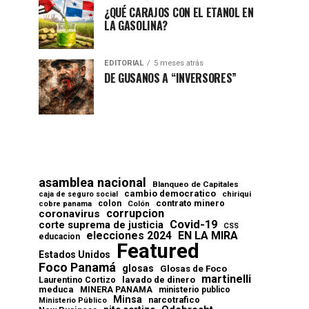
¿QUÉ CARAJOS CON EL ETANOL EN
LA GASOLINA?
EDITORIAL
5 meses atrás
DE GUSANOS A “INVERSORES”
asamblea nacional
Blanqueo de Capitales
cambio democratico
chiriqui
caja de seguro social
contrato minero
colon
cobre panama
Colón
corrupcion
coronavirus
Covid-19
corte suprema de justicia
CSS
elecciones 2024
EN LA MIRA
educacion
Featured
Estados Unidos
Foco Panamá
glosas
Glosas de Foco
martinelli
lavado de dinero
Laurentino Cortizo
meduca
MINERA PANAMA
ministerio publico
Minsa
narcotrafico
Ministerio Público