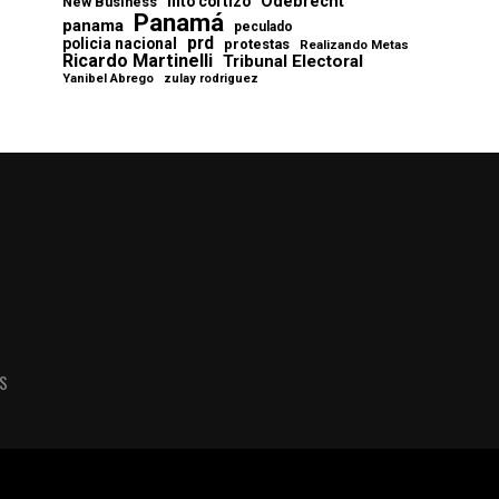
Odebrecht
nito cortizo
New Business
Panamá
panama
peculado
prd
policia nacional
protestas
Realizando Metas
Ricardo Martinelli
Tribunal Electoral
Yanibel Abrego
zulay rodriguez
AS