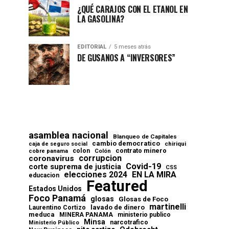
¿QUÉ CARAJOS CON EL ETANOL EN
LA GASOLINA?
EDITORIAL
5 meses atrás
DE GUSANOS A “INVERSORES”
asamblea nacional
Blanqueo de Capitales
cambio democratico
chiriqui
caja de seguro social
contrato minero
colon
cobre panama
Colón
corrupcion
coronavirus
Covid-19
corte suprema de justicia
CSS
elecciones 2024
EN LA MIRA
educacion
Featured
Estados Unidos
Foco Panamá
glosas
Glosas de Foco
martinelli
lavado de dinero
Laurentino Cortizo
meduca
MINERA PANAMA
ministerio publico
Minsa
narcotrafico
Ministerio Público