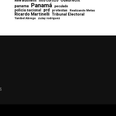
Odebrecht
nito cortizo
New Business
Panamá
panama
peculado
prd
policia nacional
protestas
Realizando Metas
Ricardo Martinelli
Tribunal Electoral
Yanibel Abrego
zulay rodriguez
AS