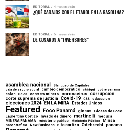
EDITORIAL
4 meses atrás
¿QUÉ CARAJOS CON EL ETANOL EN LA GASOLINA?
EDITORIAL
5 meses atrás
DE GUSANOS A “INVERSORES”
asamblea nacional
Blanqueo de Capitales
cambio democratico
chiriqui
caja de seguro social
cobre panama
corrupcion
coronavirus
contrato minero
colon
Colón
Covid-19
corte suprema de justicia
educacion
CSS
elecciones 2024
EN LA MIRA
Estados Unidos
Featured
Foco Panamá
glosas
Glosas de Foco
martinelli
lavado de dinero
meduca
Laurentino Cortizo
Minsa
MINERA PANAMA
ministerio publico
Ministerio Público
Odebrecht
panama
nito cortizo
narcotrafico
New Business