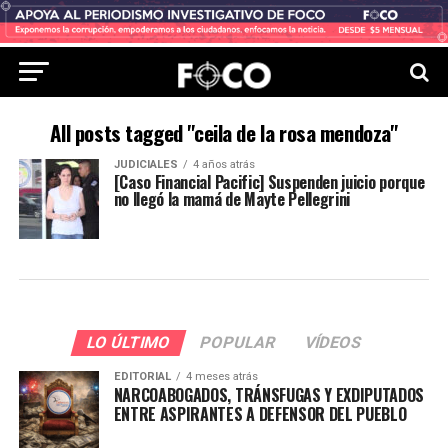
All posts tagged "ceila de la rosa mendoza"
JUDICIALES
4 años atrás
[Caso Financial Pacific] Suspenden juicio porque
no llegó la mamá de Mayte Pellegrini
LO ÚLTIMO
POPULAR
VÍDEOS
EDITORIAL
4 meses atrás
NARCOABOGADOS, TRÁNSFUGAS Y EXDIPUTADOS
ENTRE ASPIRANTES A DEFENSOR DEL PUEBLO