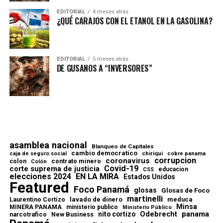
EDITORIAL
4 meses atrás
¿QUÉ CARAJOS CON EL ETANOL EN LA GASOLINA?
EDITORIAL
5 meses atrás
DE GUSANOS A “INVERSORES”
asamblea nacional
Blanqueo de Capitales
cambio democratico
chiriqui
caja de seguro social
cobre panama
corrupcion
coronavirus
contrato minero
colon
Colón
Covid-19
corte suprema de justicia
educacion
CSS
elecciones 2024
EN LA MIRA
Estados Unidos
Featured
Foco Panamá
glosas
Glosas de Foco
martinelli
lavado de dinero
meduca
Laurentino Cortizo
Minsa
MINERA PANAMA
ministerio publico
Ministerio Público
Odebrecht
panama
nito cortizo
narcotrafico
New Business