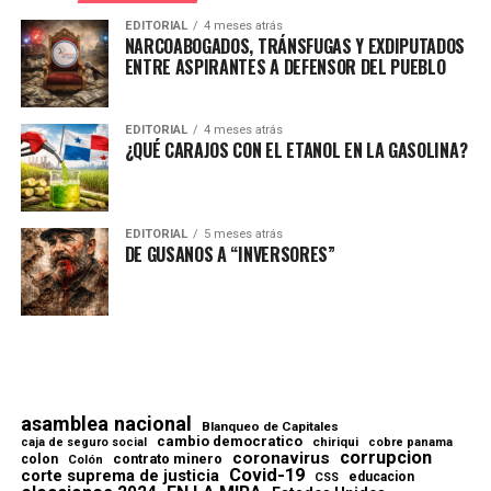
EDITORIAL
4 meses atrás
NARCOABOGADOS, TRÁNSFUGAS Y EXDIPUTADOS
ENTRE ASPIRANTES A DEFENSOR DEL PUEBLO
EDITORIAL
4 meses atrás
¿QUÉ CARAJOS CON EL ETANOL EN LA GASOLINA?
EDITORIAL
5 meses atrás
DE GUSANOS A “INVERSORES”
asamblea nacional
Blanqueo de Capitales
cambio democratico
chiriqui
caja de seguro social
cobre panama
corrupcion
coronavirus
contrato minero
colon
Colón
Covid-19
corte suprema de justicia
educacion
CSS