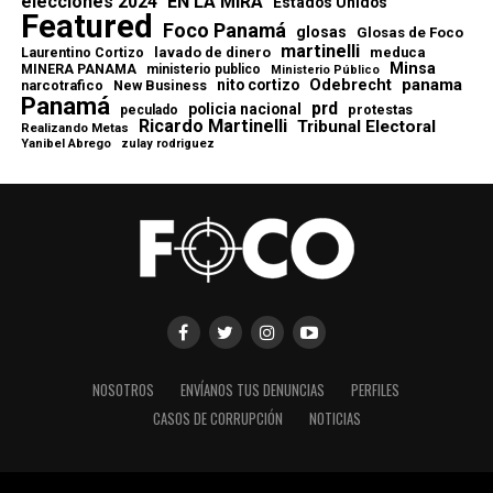
elecciones 2024
EN LA MIRA
Estados Unidos
Featured
Foco Panamá
glosas
Glosas de Foco
martinelli
lavado de dinero
meduca
Laurentino Cortizo
Minsa
MINERA PANAMA
ministerio publico
Ministerio Público
Odebrecht
panama
nito cortizo
narcotrafico
New Business
Panamá
prd
policia nacional
protestas
peculado
Ricardo Martinelli
Tribunal Electoral
Realizando Metas
Yanibel Abrego
zulay rodriguez
NOSOTROS
ENVÍANOS TUS DENUNCIAS
PERFILES
CASOS DE CORRUPCIÓN
NOTICIAS