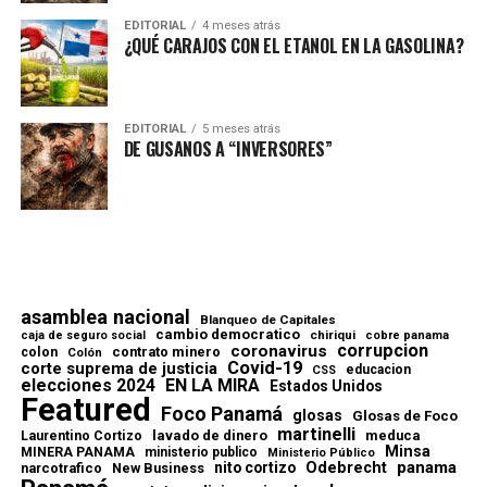
EDITORIAL
4 meses atrás
¿QUÉ CARAJOS CON EL ETANOL EN LA GASOLINA?
EDITORIAL
5 meses atrás
DE GUSANOS A “INVERSORES”
asamblea nacional
Blanqueo de Capitales
cambio democratico
chiriqui
caja de seguro social
cobre panama
corrupcion
coronavirus
contrato minero
colon
Colón
Covid-19
corte suprema de justicia
educacion
CSS
elecciones 2024
EN LA MIRA
Estados Unidos
Featured
Foco Panamá
glosas
Glosas de Foco
martinelli
lavado de dinero
meduca
Laurentino Cortizo
Minsa
MINERA PANAMA
ministerio publico
Ministerio Público
Odebrecht
panama
nito cortizo
narcotrafico
New Business