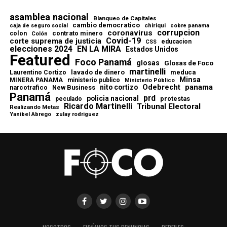
asamblea nacional
Blanqueo de Capitales
cambio democratico
chiriqui
caja de seguro social
cobre panama
corrupcion
coronavirus
contrato minero
colon
Colón
Covid-19
corte suprema de justicia
educacion
CSS
elecciones 2024
EN LA MIRA
Estados Unidos
Featured
Foco Panamá
glosas
Glosas de Foco
martinelli
lavado de dinero
meduca
Laurentino Cortizo
Minsa
MINERA PANAMA
ministerio publico
Ministerio Público
Odebrecht
panama
nito cortizo
narcotrafico
New Business
Panamá
prd
policia nacional
protestas
peculado
Ricardo Martinelli
Tribunal Electoral
Realizando Metas
Yanibel Abrego
zulay rodriguez