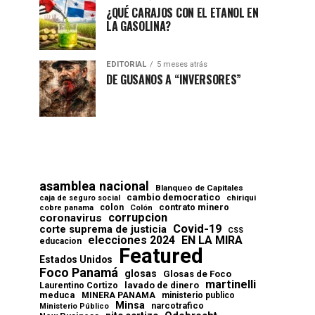
¿QUÉ CARAJOS CON EL ETANOL EN
LA GASOLINA?
EDITORIAL
5 meses atrás
DE GUSANOS A “INVERSORES”
asamblea nacional
Blanqueo de Capitales
cambio democratico
chiriqui
caja de seguro social
contrato minero
colon
cobre panama
Colón
corrupcion
coronavirus
Covid-19
corte suprema de justicia
CSS
elecciones 2024
EN LA MIRA
educacion
Featured
Estados Unidos
Foco Panamá
glosas
Glosas de Foco
martinelli
lavado de dinero
Laurentino Cortizo
meduca
MINERA PANAMA
ministerio publico
Minsa
narcotrafico
Ministerio Público