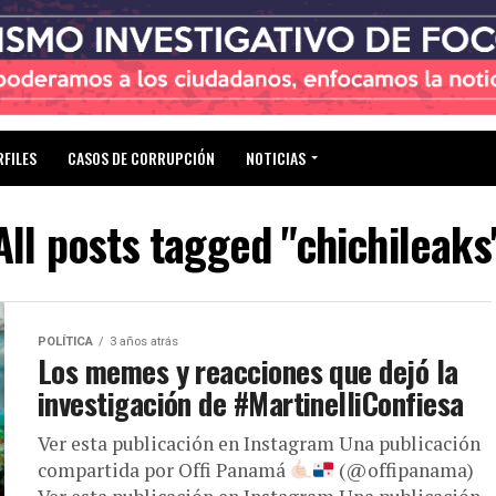
RFILES
CASOS DE CORRUPCIÓN
NOTICIAS
All posts tagged "chichileaks
POLÍTICA
3 años atrás
Los memes y reacciones que dejó la
investigación de #MartinelliConfiesa
Ver esta publicación en Instagram Una publicación
compartida por Offi Panamá
(@offipanama)