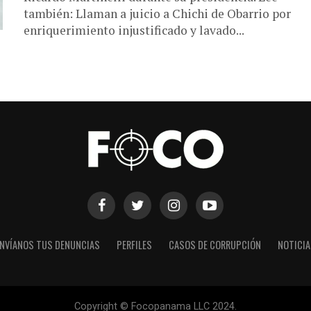
también: Llaman a juicio a Chichi de Obarrio por
enriquerimiento injustificado y lavado...
NVÍANOS TUS DENUNCIAS
PERFILES
CASOS DE CORRUPCIÓN
NOTICI
Copyright © Focopanama LLC 2024.