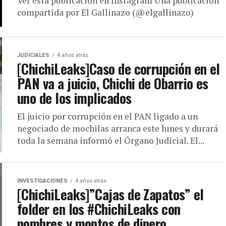
Ver esta publicación en Instagram Una publicación
compartida por El Gallinazo (@elgallinazo)
JUDICIALES
4 años atrás
[ChichiLeaks]Caso de corrupción en el
PAN va a juicio, Chichi de Obarrio es
uno de los implicados
El juicio por corrupción en el PAN ligado a un
negociado de mochilas arranca este lunes y durará
toda la semana informó el Órgano Judicial. El...
INVESTIGACIONES
4 años atrás
[ChichiLeaks]”Cajas de Zapatos” el
folder en los #ChichiLeaks con
nombres y montos de dinero