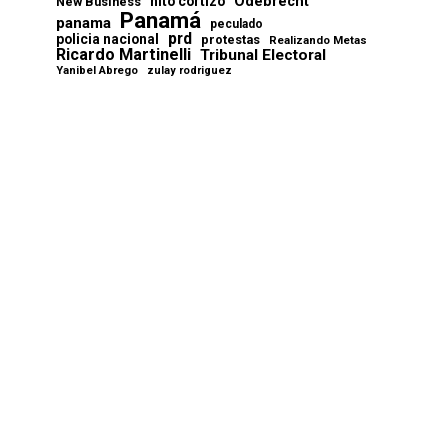
Odebrecht
nito cortizo
New Business
Panamá
panama
peculado
prd
policia nacional
protestas
Realizando Metas
Ricardo Martinelli
Tribunal Electoral
Yanibel Abrego
zulay rodriguez