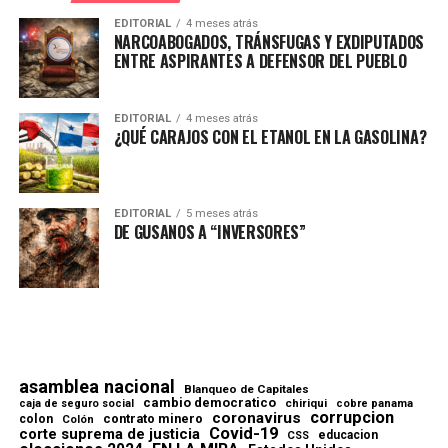
EDITORIAL
4 meses atrás
NARCOABOGADOS, TRÁNSFUGAS Y EXDIPUTADOS
ENTRE ASPIRANTES A DEFENSOR DEL PUEBLO
EDITORIAL
4 meses atrás
¿QUÉ CARAJOS CON EL ETANOL EN LA GASOLINA?
EDITORIAL
5 meses atrás
DE GUSANOS A “INVERSORES”
asamblea nacional
Blanqueo de Capitales
cambio democratico
chiriqui
caja de seguro social
cobre panama
corrupcion
coronavirus
contrato minero
colon
Colón
Covid-19
corte suprema de justicia
educacion
CSS