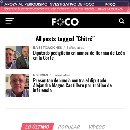
All posts tagged "Chitré"
INVESTIGACIONES
6 años atrás
Diputado pedigüeño en manos de Hernán de León
en la Corte
NOTICIAS
6 años atrás
Presentan denuncia contra el diputado
Alejandro Magno Castillero por tráfico de
influencia
LO ÚLTIMO
POPULAR
VÍDEOS