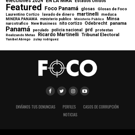
elecciones 2024
EN LA MIRA
Estados Unidos
Featured
Foco Panamá
glosas
Glosas de Foco
martinelli
lavado de dinero
meduca
Laurentino Cortizo
Minsa
MINERA PANAMA
ministerio publico
Ministerio Público
Odebrecht
panama
nito cortizo
narcotrafico
New Business
Panamá
prd
policia nacional
protestas
peculado
Ricardo Martinelli
Tribunal Electoral
Realizando Metas
Yanibel Abrego
zulay rodriguez
ENVÍANOS TUS DENUNCIAS
PERFILES
CASOS DE CORRUPCIÓN
NOTICIAS