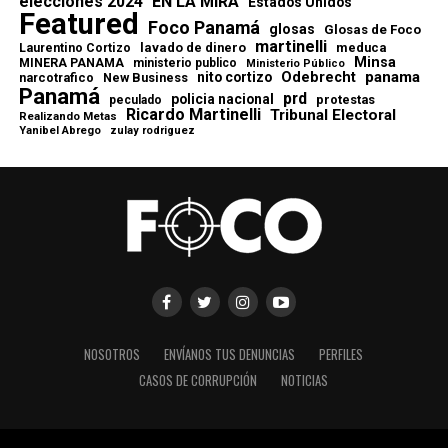
elecciones 2024
EN LA MIRA
Estados Unidos
Featured
Foco Panamá
glosas
Glosas de Foco
martinelli
lavado de dinero
meduca
Laurentino Cortizo
Minsa
MINERA PANAMA
ministerio publico
Ministerio Público
Odebrecht
panama
nito cortizo
narcotrafico
New Business
Panamá
prd
policia nacional
protestas
peculado
Ricardo Martinelli
Tribunal Electoral
Realizando Metas
Yanibel Abrego
zulay rodriguez
NOSOTROS
ENVÍANOS TUS DENUNCIAS
PERFILES
CASOS DE CORRUPCIÓN
NOTICIAS