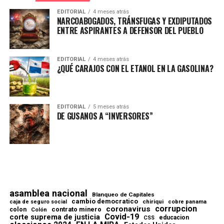
EDITORIAL
4 meses atrás
NARCOABOGADOS, TRÁNSFUGAS Y EXDIPUTADOS
ENTRE ASPIRANTES A DEFENSOR DEL PUEBLO
EDITORIAL
4 meses atrás
¿QUÉ CARAJOS CON EL ETANOL EN LA GASOLINA?
EDITORIAL
5 meses atrás
DE GUSANOS A “INVERSORES”
asamblea nacional
Blanqueo de Capitales
cambio democratico
chiriqui
caja de seguro social
cobre panama
corrupcion
coronavirus
contrato minero
colon
Colón
Covid-19
corte suprema de justicia
educacion
CSS