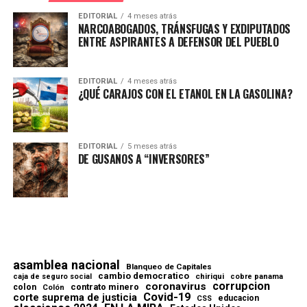
EDITORIAL
4 meses atrás
NARCOABOGADOS, TRÁNSFUGAS Y EXDIPUTADOS
ENTRE ASPIRANTES A DEFENSOR DEL PUEBLO
EDITORIAL
4 meses atrás
¿QUÉ CARAJOS CON EL ETANOL EN LA GASOLINA?
EDITORIAL
5 meses atrás
DE GUSANOS A “INVERSORES”
asamblea nacional
Blanqueo de Capitales
cambio democratico
chiriqui
caja de seguro social
cobre panama
corrupcion
coronavirus
contrato minero
colon
Colón
Covid-19
corte suprema de justicia
educacion
CSS