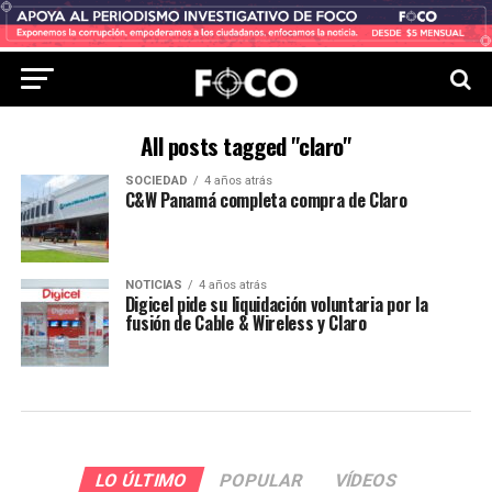
All posts tagged "claro"
SOCIEDAD
4 años atrás
C&W Panamá completa compra de Claro
NOTICIAS
4 años atrás
Digicel pide su liquidación voluntaria por la
fusión de Cable & Wireless y Claro
LO ÚLTIMO
POPULAR
VÍDEOS