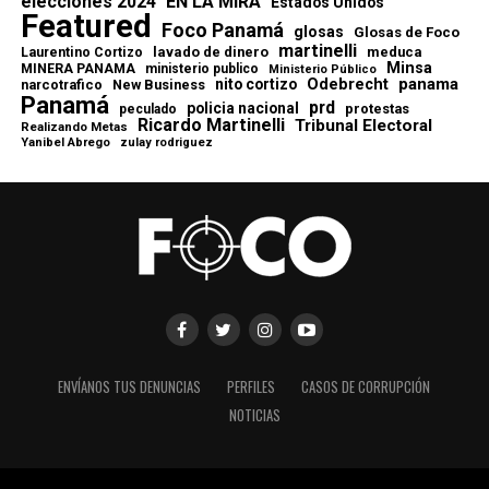
elecciones 2024
EN LA MIRA
Estados Unidos
Featured
Foco Panamá
glosas
Glosas de Foco
martinelli
lavado de dinero
meduca
Laurentino Cortizo
Minsa
MINERA PANAMA
ministerio publico
Ministerio Público
Odebrecht
panama
nito cortizo
narcotrafico
New Business
Panamá
prd
policia nacional
protestas
peculado
Ricardo Martinelli
Tribunal Electoral
Realizando Metas
Yanibel Abrego
zulay rodriguez
ENVÍANOS TUS DENUNCIAS
PERFILES
CASOS DE CORRUPCIÓN
NOTICIAS