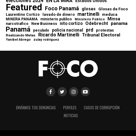
elecciones 2024
EN LA MIRA
Estados Unidos
Featured
Foco Panamá
glosas
Glosas de Foco
martinelli
lavado de dinero
meduca
Laurentino Cortizo
Minsa
MINERA PANAMA
ministerio publico
Ministerio Público
Odebrecht
panama
nito cortizo
narcotrafico
New Business
Panamá
prd
policia nacional
protestas
peculado
Ricardo Martinelli
Tribunal Electoral
Realizando Metas
Yanibel Abrego
zulay rodriguez
ENVÍANOS TUS DENUNCIAS
PERFILES
CASOS DE CORRUPCIÓN
NOTICIAS