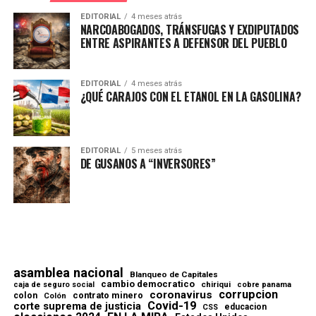
EDITORIAL
4 meses atrás
NARCOABOGADOS, TRÁNSFUGAS Y EXDIPUTADOS
ENTRE ASPIRANTES A DEFENSOR DEL PUEBLO
EDITORIAL
4 meses atrás
¿QUÉ CARAJOS CON EL ETANOL EN LA GASOLINA?
EDITORIAL
5 meses atrás
DE GUSANOS A “INVERSORES”
asamblea nacional
Blanqueo de Capitales
cambio democratico
chiriqui
caja de seguro social
cobre panama
corrupcion
coronavirus
contrato minero
colon
Colón
Covid-19
corte suprema de justicia
educacion
CSS