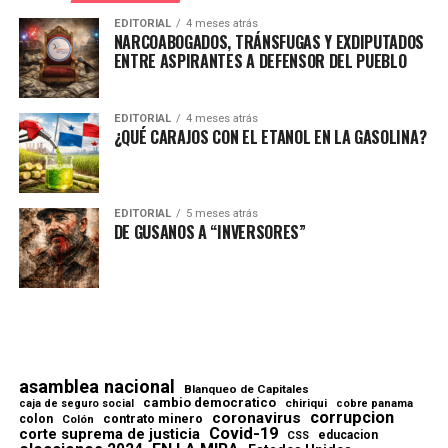
EDITORIAL
4 meses atrás
NARCOABOGADOS, TRÁNSFUGAS Y EXDIPUTADOS
ENTRE ASPIRANTES A DEFENSOR DEL PUEBLO
EDITORIAL
4 meses atrás
¿QUÉ CARAJOS CON EL ETANOL EN LA GASOLINA?
EDITORIAL
5 meses atrás
DE GUSANOS A “INVERSORES”
asamblea nacional
Blanqueo de Capitales
cambio democratico
chiriqui
caja de seguro social
cobre panama
corrupcion
coronavirus
contrato minero
colon
Colón
Covid-19
corte suprema de justicia
educacion
CSS