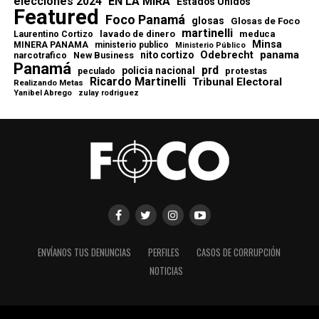
elecciones 2024
EN LA MIRA
Estados Unidos
Featured
Foco Panamá
glosas
Glosas de Foco
martinelli
lavado de dinero
meduca
Laurentino Cortizo
Minsa
MINERA PANAMA
ministerio publico
Ministerio Público
Odebrecht
panama
nito cortizo
narcotrafico
New Business
Panamá
prd
policia nacional
protestas
peculado
Ricardo Martinelli
Tribunal Electoral
Realizando Metas
Yanibel Abrego
zulay rodriguez
ENVÍANOS TUS DENUNCIAS
PERFILES
CASOS DE CORRUPCIÓN
NOTICIAS