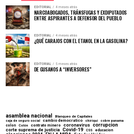
EDITORIAL
4 meses atrás
NARCOABOGADOS, TRÁNSFUGAS Y EXDIPUTADOS
ENTRE ASPIRANTES A DEFENSOR DEL PUEBLO
EDITORIAL
4 meses atrás
¿QUÉ CARAJOS CON EL ETANOL EN LA GASOLINA?
EDITORIAL
5 meses atrás
DE GUSANOS A “INVERSORES”
asamblea nacional
Blanqueo de Capitales
cambio democratico
chiriqui
caja de seguro social
cobre panama
corrupcion
coronavirus
contrato minero
colon
Colón
Covid-19
corte suprema de justicia
educacion
CSS