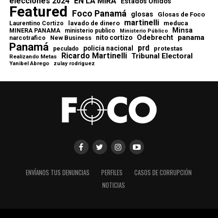
elecciones 2024
EN LA MIRA
Estados Unidos
Featured
Foco Panamá
glosas
Glosas de Foco
martinelli
lavado de dinero
meduca
Laurentino Cortizo
Minsa
MINERA PANAMA
ministerio publico
Ministerio Público
Odebrecht
panama
nito cortizo
narcotrafico
New Business
Panamá
prd
policia nacional
protestas
peculado
Ricardo Martinelli
Tribunal Electoral
Realizando Metas
Yanibel Abrego
zulay rodriguez
ENVÍANOS TUS DENUNCIAS
PERFILES
CASOS DE CORRUPCIÓN
NOTICIAS