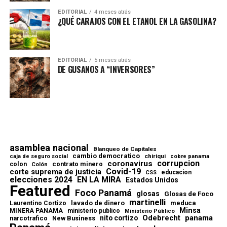
EDITORIAL
4 meses atrás
¿QUÉ CARAJOS CON EL ETANOL EN LA GASOLINA?
EDITORIAL
5 meses atrás
DE GUSANOS A “INVERSORES”
asamblea nacional
Blanqueo de Capitales
cambio democratico
chiriqui
caja de seguro social
cobre panama
corrupcion
coronavirus
contrato minero
colon
Colón
Covid-19
corte suprema de justicia
educacion
CSS
elecciones 2024
EN LA MIRA
Estados Unidos
Featured
Foco Panamá
glosas
Glosas de Foco
martinelli
lavado de dinero
meduca
Laurentino Cortizo
Minsa
MINERA PANAMA
ministerio publico
Ministerio Público
Odebrecht
panama
nito cortizo
narcotrafico
New Business