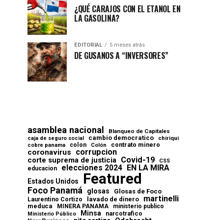
¿QUÉ CARAJOS CON EL ETANOL EN
LA GASOLINA?
EDITORIAL
5 meses atrás
DE GUSANOS A “INVERSORES”
asamblea nacional
Blanqueo de Capitales
cambio democratico
chiriqui
caja de seguro social
contrato minero
colon
cobre panama
Colón
corrupcion
coronavirus
Covid-19
corte suprema de justicia
CSS
elecciones 2024
EN LA MIRA
educacion
Featured
Estados Unidos
Foco Panamá
glosas
Glosas de Foco
martinelli
lavado de dinero
Laurentino Cortizo
meduca
MINERA PANAMA
ministerio publico
Minsa
narcotrafico
Ministerio Público