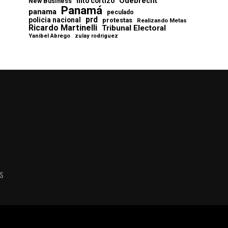
Odebrecht
nito cortizo
New Business
Panamá
panama
peculado
prd
policia nacional
protestas
Realizando Metas
Ricardo Martinelli
Tribunal Electoral
Yanibel Abrego
zulay rodriguez
AS