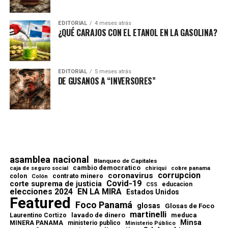
EDITORIAL
4 meses atrás
¿QUÉ CARAJOS CON EL ETANOL EN LA GASOLINA?
EDITORIAL
5 meses atrás
DE GUSANOS A “INVERSORES”
asamblea nacional
Blanqueo de Capitales
cambio democratico
chiriqui
caja de seguro social
cobre panama
corrupcion
coronavirus
contrato minero
colon
Colón
Covid-19
corte suprema de justicia
educacion
CSS
elecciones 2024
EN LA MIRA
Estados Unidos
Featured
Foco Panamá
glosas
Glosas de Foco
martinelli
lavado de dinero
meduca
Laurentino Cortizo
Minsa
MINERA PANAMA
ministerio publico
Ministerio Público