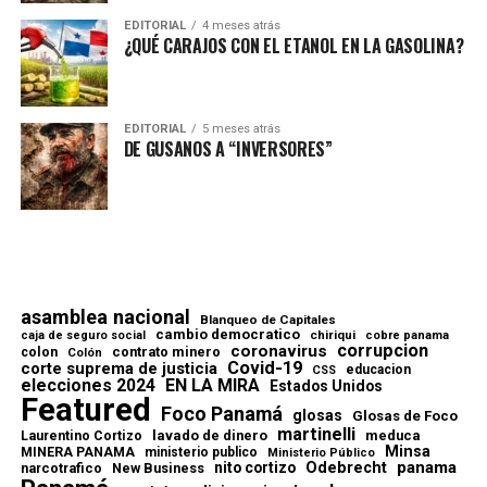
EDITORIAL
4 meses atrás
¿QUÉ CARAJOS CON EL ETANOL EN LA GASOLINA?
EDITORIAL
5 meses atrás
DE GUSANOS A “INVERSORES”
asamblea nacional
Blanqueo de Capitales
cambio democratico
chiriqui
caja de seguro social
cobre panama
corrupcion
coronavirus
contrato minero
colon
Colón
Covid-19
corte suprema de justicia
educacion
CSS
elecciones 2024
EN LA MIRA
Estados Unidos
Featured
Foco Panamá
glosas
Glosas de Foco
martinelli
lavado de dinero
meduca
Laurentino Cortizo
Minsa
MINERA PANAMA
ministerio publico
Ministerio Público
Odebrecht
panama
nito cortizo
narcotrafico
New Business