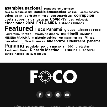
asamblea nacional
Blanqueo de Capitales
cambio democratico
chiriqui
caja de seguro social
cobre panama
corrupcion
coronavirus
contrato minero
colon
Colón
Covid-19
corte suprema de justicia
educacion
CSS
elecciones 2024
EN LA MIRA
Estados Unidos
Featured
Foco Panamá
glosas
Glosas de Foco
martinelli
lavado de dinero
meduca
Laurentino Cortizo
Minsa
MINERA PANAMA
ministerio publico
Ministerio Público
Odebrecht
panama
nito cortizo
narcotrafico
New Business
Panamá
prd
policia nacional
protestas
peculado
Ricardo Martinelli
Tribunal Electoral
Realizando Metas
Yanibel Abrego
zulay rodriguez