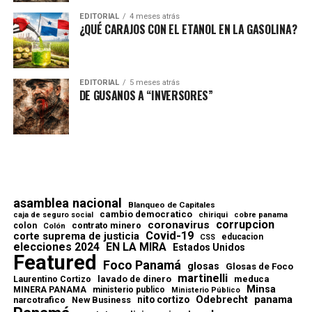
EDITORIAL
4 meses atrás
¿QUÉ CARAJOS CON EL ETANOL EN LA GASOLINA?
EDITORIAL
5 meses atrás
DE GUSANOS A “INVERSORES”
asamblea nacional
Blanqueo de Capitales
cambio democratico
chiriqui
caja de seguro social
cobre panama
corrupcion
coronavirus
contrato minero
colon
Colón
Covid-19
corte suprema de justicia
educacion
CSS
elecciones 2024
EN LA MIRA
Estados Unidos
Featured
Foco Panamá
glosas
Glosas de Foco
martinelli
lavado de dinero
meduca
Laurentino Cortizo
Minsa
MINERA PANAMA
ministerio publico
Ministerio Público
Odebrecht
panama
nito cortizo
narcotrafico
New Business