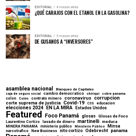
EDITORIAL
4 meses atrás
¿QUÉ CARAJOS CON EL ETANOL EN LA GASOLINA?
EDITORIAL
5 meses atrás
DE GUSANOS A “INVERSORES”
asamblea nacional
Blanqueo de Capitales
cambio democratico
chiriqui
caja de seguro social
cobre panama
corrupcion
coronavirus
contrato minero
colon
Colón
Covid-19
corte suprema de justicia
educacion
CSS
elecciones 2024
EN LA MIRA
Estados Unidos
Featured
Foco Panamá
glosas
Glosas de Foco
martinelli
lavado de dinero
meduca
Laurentino Cortizo
Minsa
MINERA PANAMA
ministerio publico
Ministerio Público
Odebrecht
panama
nito cortizo
narcotrafico
New Business