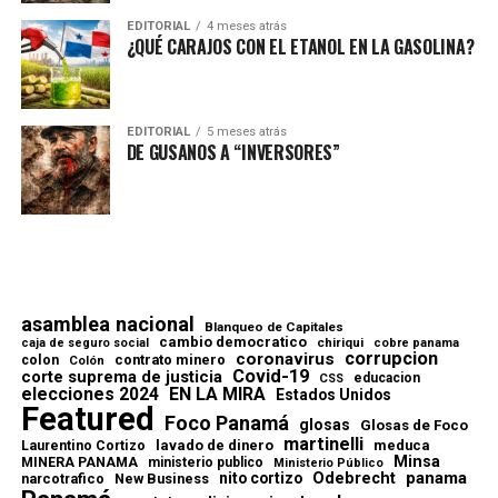
EDITORIAL
4 meses atrás
¿QUÉ CARAJOS CON EL ETANOL EN LA GASOLINA?
EDITORIAL
5 meses atrás
DE GUSANOS A “INVERSORES”
asamblea nacional
Blanqueo de Capitales
cambio democratico
chiriqui
caja de seguro social
cobre panama
corrupcion
coronavirus
contrato minero
colon
Colón
Covid-19
corte suprema de justicia
educacion
CSS
elecciones 2024
EN LA MIRA
Estados Unidos
Featured
Foco Panamá
glosas
Glosas de Foco
martinelli
lavado de dinero
meduca
Laurentino Cortizo
Minsa
MINERA PANAMA
ministerio publico
Ministerio Público
Odebrecht
panama
nito cortizo
narcotrafico
New Business