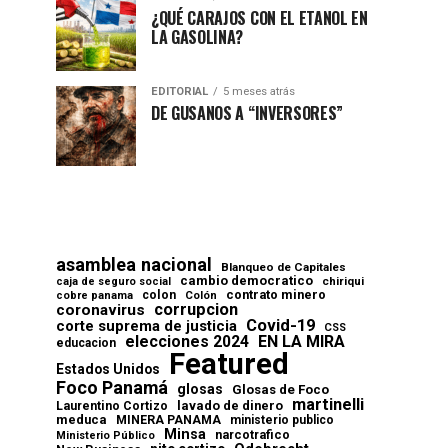
¿QUÉ CARAJOS CON EL ETANOL EN
LA GASOLINA?
EDITORIAL
5 meses atrás
DE GUSANOS A “INVERSORES”
asamblea nacional
Blanqueo de Capitales
cambio democratico
chiriqui
caja de seguro social
contrato minero
colon
cobre panama
Colón
corrupcion
coronavirus
Covid-19
corte suprema de justicia
CSS
elecciones 2024
EN LA MIRA
educacion
Featured
Estados Unidos
Foco Panamá
glosas
Glosas de Foco
martinelli
lavado de dinero
Laurentino Cortizo
meduca
MINERA PANAMA
ministerio publico
Minsa
narcotrafico
Ministerio Público