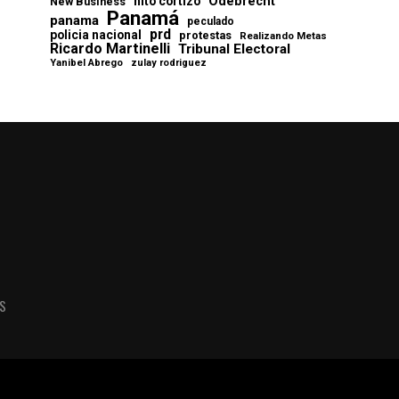
Odebrecht
nito cortizo
New Business
Panamá
panama
peculado
prd
policia nacional
protestas
Realizando Metas
Ricardo Martinelli
Tribunal Electoral
Yanibel Abrego
zulay rodriguez
AS