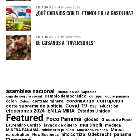
EDITORIAL
4 meses atrás
¿QUÉ CARAJOS CON EL ETANOL EN LA GASOLINA?
EDITORIAL
5 meses atrás
DE GUSANOS A “INVERSORES”
asamblea nacional
Blanqueo de Capitales
cambio democratico
chiriqui
caja de seguro social
cobre panama
corrupcion
coronavirus
contrato minero
colon
Colón
Covid-19
corte suprema de justicia
educacion
CSS
elecciones 2024
EN LA MIRA
Estados Unidos
Featured
Foco Panamá
glosas
Glosas de Foco
martinelli
lavado de dinero
meduca
Laurentino Cortizo
Minsa
MINERA PANAMA
ministerio publico
Ministerio Público
Odebrecht
panama
nito cortizo
narcotrafico
New Business