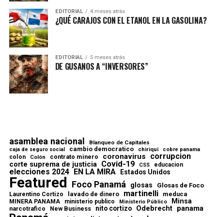
EDITORIAL
4 meses atrás
¿QUÉ CARAJOS CON EL ETANOL EN LA GASOLINA?
EDITORIAL
5 meses atrás
DE GUSANOS A “INVERSORES”
asamblea nacional
Blanqueo de Capitales
cambio democratico
chiriqui
caja de seguro social
cobre panama
corrupcion
coronavirus
contrato minero
colon
Colón
Covid-19
corte suprema de justicia
educacion
CSS
elecciones 2024
EN LA MIRA
Estados Unidos
Featured
Foco Panamá
glosas
Glosas de Foco
martinelli
lavado de dinero
meduca
Laurentino Cortizo
Minsa
MINERA PANAMA
ministerio publico
Ministerio Público
Odebrecht
panama
nito cortizo
narcotrafico
New Business