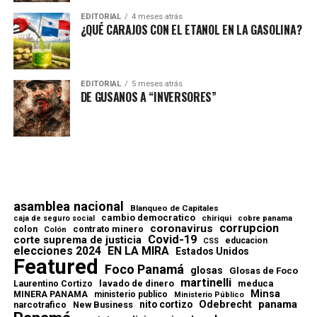
EDITORIAL
4 meses atrás
¿QUÉ CARAJOS CON EL ETANOL EN LA GASOLINA?
EDITORIAL
5 meses atrás
DE GUSANOS A “INVERSORES”
asamblea nacional
Blanqueo de Capitales
cambio democratico
chiriqui
caja de seguro social
cobre panama
corrupcion
coronavirus
contrato minero
colon
Colón
Covid-19
corte suprema de justicia
educacion
CSS
elecciones 2024
EN LA MIRA
Estados Unidos
Featured
Foco Panamá
glosas
Glosas de Foco
martinelli
lavado de dinero
meduca
Laurentino Cortizo
Minsa
MINERA PANAMA
ministerio publico
Ministerio Público
Odebrecht
panama
nito cortizo
narcotrafico
New Business