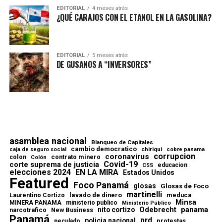
EDITORIAL
4 meses atrás
¿QUÉ CARAJOS CON EL ETANOL EN LA GASOLINA?
EDITORIAL
5 meses atrás
DE GUSANOS A “INVERSORES”
asamblea nacional
Blanqueo de Capitales
cambio democratico
chiriqui
caja de seguro social
cobre panama
corrupcion
coronavirus
contrato minero
colon
Colón
Covid-19
corte suprema de justicia
educacion
CSS
elecciones 2024
EN LA MIRA
Estados Unidos
Featured
Foco Panamá
glosas
Glosas de Foco
martinelli
lavado de dinero
meduca
Laurentino Cortizo
Minsa
MINERA PANAMA
ministerio publico
Ministerio Público
Odebrecht
panama
nito cortizo
narcotrafico
New Business
Panamá
prd
policia nacional
protestas
peculado