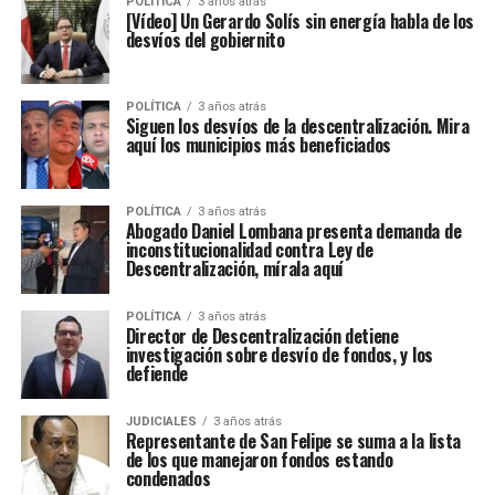
POLÍTICA
3 años atrás
[Vídeo] Un Gerardo Solís sin energía habla de los
desvíos del gobiernito
POLÍTICA
3 años atrás
Siguen los desvíos de la descentralización. Mira
aquí los municipios más beneficiados
POLÍTICA
3 años atrás
Abogado Daniel Lombana presenta demanda de
inconstitucionalidad contra Ley de
Descentralización, mírala aquí
POLÍTICA
3 años atrás
Director de Descentralización detiene
investigación sobre desvío de fondos, y los
defiende
JUDICIALES
3 años atrás
Representante de San Felipe se suma a la lista
de los que manejaron fondos estando
condenados