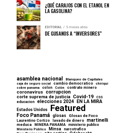
¿QUÉ CARAJOS CON EL ETANOL EN
LA GASOLINA?
EDITORIAL
5 meses atrás
DE GUSANOS A “INVERSORES”
asamblea nacional
Blanqueo de Capitales
cambio democratico
chiriqui
caja de seguro social
contrato minero
colon
cobre panama
Colón
corrupcion
coronavirus
Covid-19
corte suprema de justicia
CSS
elecciones 2024
EN LA MIRA
educacion
Featured
Estados Unidos
Foco Panamá
glosas
Glosas de Foco
martinelli
lavado de dinero
Laurentino Cortizo
meduca
MINERA PANAMA
ministerio publico
Minsa
narcotrafico
Ministerio Público