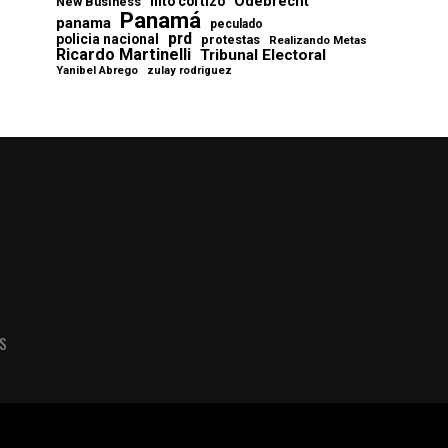
Odebrecht
nito cortizo
New Business
Panamá
panama
peculado
prd
policia nacional
protestas
Realizando Metas
Ricardo Martinelli
Tribunal Electoral
Yanibel Abrego
zulay rodriguez
AS