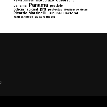
Odebrecht
nito cortizo
New Business
Panamá
panama
peculado
prd
policia nacional
protestas
Realizando Metas
Ricardo Martinelli
Tribunal Electoral
Yanibel Abrego
zulay rodriguez
AS