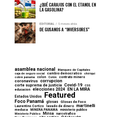
¿QUÉ CARAJOS CON EL ETANOL EN
LA GASOLINA?
EDITORIAL
5 meses atrás
DE GUSANOS A “INVERSORES”
asamblea nacional
Blanqueo de Capitales
cambio democratico
chiriqui
caja de seguro social
contrato minero
colon
cobre panama
Colón
corrupcion
coronavirus
Covid-19
corte suprema de justicia
CSS
elecciones 2024
EN LA MIRA
educacion
Featured
Estados Unidos
Foco Panamá
glosas
Glosas de Foco
martinelli
lavado de dinero
Laurentino Cortizo
meduca
MINERA PANAMA
ministerio publico
Minsa
narcotrafico
Ministerio Público