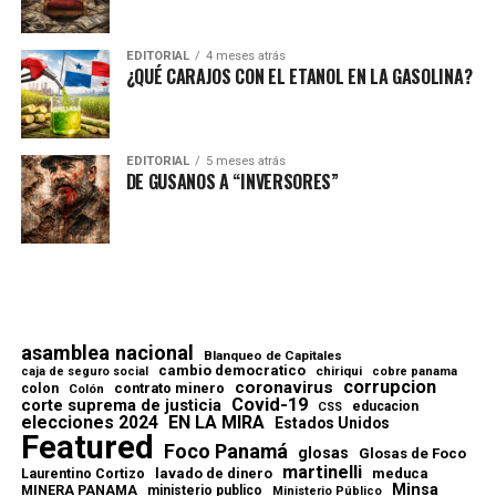
EDITORIAL
4 meses atrás
¿QUÉ CARAJOS CON EL ETANOL EN LA GASOLINA?
EDITORIAL
5 meses atrás
DE GUSANOS A “INVERSORES”
asamblea nacional
Blanqueo de Capitales
cambio democratico
chiriqui
caja de seguro social
cobre panama
corrupcion
coronavirus
contrato minero
colon
Colón
Covid-19
corte suprema de justicia
educacion
CSS
elecciones 2024
EN LA MIRA
Estados Unidos
Featured
Foco Panamá
glosas
Glosas de Foco
martinelli
lavado de dinero
meduca
Laurentino Cortizo
Minsa
MINERA PANAMA
ministerio publico
Ministerio Público