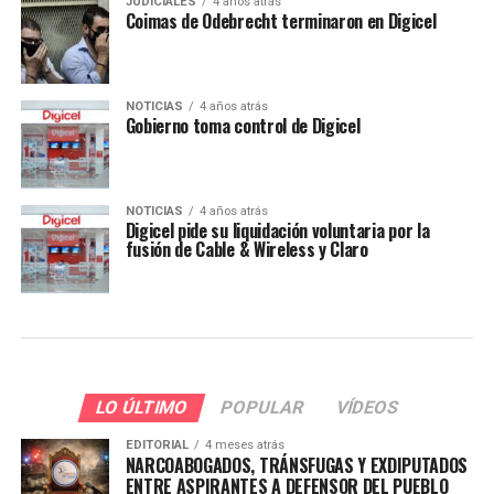
JUDICIALES
4 años atrás
Coimas de Odebrecht terminaron en Digicel
NOTICIAS
4 años atrás
Gobierno toma control de Digicel
NOTICIAS
4 años atrás
Digicel pide su liquidación voluntaria por la
fusión de Cable & Wireless y Claro
LO ÚLTIMO
POPULAR
VÍDEOS
EDITORIAL
4 meses atrás
NARCOABOGADOS, TRÁNSFUGAS Y EXDIPUTADOS
ENTRE ASPIRANTES A DEFENSOR DEL PUEBLO