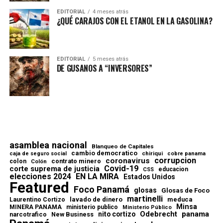
EDITORIAL
4 meses atrás
¿QUÉ CARAJOS CON EL ETANOL EN LA GASOLINA?
EDITORIAL
5 meses atrás
DE GUSANOS A “INVERSORES”
asamblea nacional
Blanqueo de Capitales
cambio democratico
chiriqui
caja de seguro social
cobre panama
corrupcion
coronavirus
contrato minero
colon
Colón
Covid-19
corte suprema de justicia
educacion
CSS
elecciones 2024
EN LA MIRA
Estados Unidos
Featured
Foco Panamá
glosas
Glosas de Foco
martinelli
lavado de dinero
meduca
Laurentino Cortizo
Minsa
MINERA PANAMA
ministerio publico
Ministerio Público
Odebrecht
panama
nito cortizo
narcotrafico
New Business