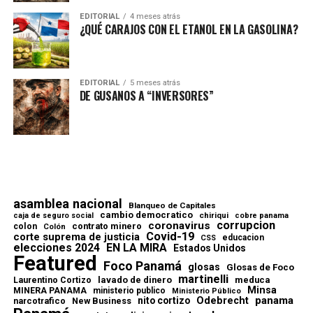
EDITORIAL
4 meses atrás
¿QUÉ CARAJOS CON EL ETANOL EN LA GASOLINA?
EDITORIAL
5 meses atrás
DE GUSANOS A “INVERSORES”
asamblea nacional
Blanqueo de Capitales
cambio democratico
chiriqui
caja de seguro social
cobre panama
corrupcion
coronavirus
contrato minero
colon
Colón
Covid-19
corte suprema de justicia
educacion
CSS
elecciones 2024
EN LA MIRA
Estados Unidos
Featured
Foco Panamá
glosas
Glosas de Foco
martinelli
lavado de dinero
meduca
Laurentino Cortizo
Minsa
MINERA PANAMA
ministerio publico
Ministerio Público
Odebrecht
panama
nito cortizo
narcotrafico
New Business