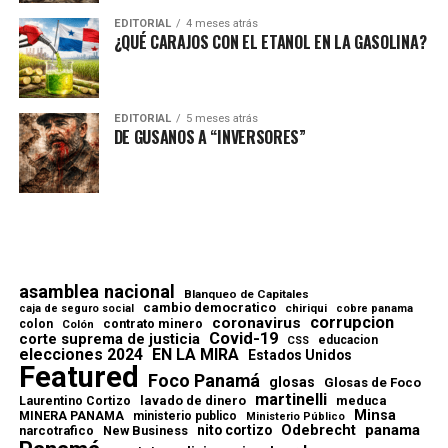
EDITORIAL
4 meses atrás
¿QUÉ CARAJOS CON EL ETANOL EN LA GASOLINA?
EDITORIAL
5 meses atrás
DE GUSANOS A “INVERSORES”
asamblea nacional
Blanqueo de Capitales
cambio democratico
chiriqui
caja de seguro social
cobre panama
corrupcion
coronavirus
contrato minero
colon
Colón
Covid-19
corte suprema de justicia
educacion
CSS
elecciones 2024
EN LA MIRA
Estados Unidos
Featured
Foco Panamá
glosas
Glosas de Foco
martinelli
lavado de dinero
meduca
Laurentino Cortizo
Minsa
MINERA PANAMA
ministerio publico
Ministerio Público
Odebrecht
panama
nito cortizo
narcotrafico
New Business