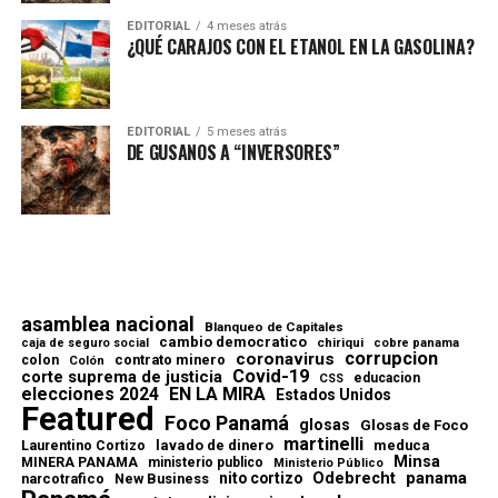
EDITORIAL
4 meses atrás
¿QUÉ CARAJOS CON EL ETANOL EN LA GASOLINA?
EDITORIAL
5 meses atrás
DE GUSANOS A “INVERSORES”
asamblea nacional
Blanqueo de Capitales
cambio democratico
chiriqui
caja de seguro social
cobre panama
corrupcion
coronavirus
contrato minero
colon
Colón
Covid-19
corte suprema de justicia
educacion
CSS
elecciones 2024
EN LA MIRA
Estados Unidos
Featured
Foco Panamá
glosas
Glosas de Foco
martinelli
lavado de dinero
meduca
Laurentino Cortizo
Minsa
MINERA PANAMA
ministerio publico
Ministerio Público
Odebrecht
panama
nito cortizo
narcotrafico
New Business