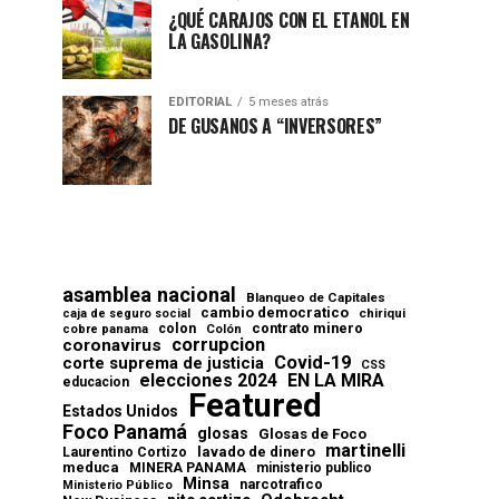
¿QUÉ CARAJOS CON EL ETANOL EN
LA GASOLINA?
EDITORIAL
5 meses atrás
DE GUSANOS A “INVERSORES”
asamblea nacional
Blanqueo de Capitales
cambio democratico
chiriqui
caja de seguro social
contrato minero
colon
cobre panama
Colón
corrupcion
coronavirus
Covid-19
corte suprema de justicia
CSS
elecciones 2024
EN LA MIRA
educacion
Featured
Estados Unidos
Foco Panamá
glosas
Glosas de Foco
martinelli
lavado de dinero
Laurentino Cortizo
meduca
MINERA PANAMA
ministerio publico
Minsa
narcotrafico
Ministerio Público