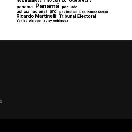
Odebrecht
nito cortizo
New Business
Panamá
panama
peculado
prd
policia nacional
protestas
Realizando Metas
Ricardo Martinelli
Tribunal Electoral
Yanibel Abrego
zulay rodriguez
AS