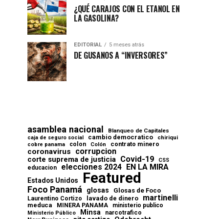
¿QUÉ CARAJOS CON EL ETANOL EN
LA GASOLINA?
EDITORIAL
5 meses atrás
DE GUSANOS A “INVERSORES”
asamblea nacional
Blanqueo de Capitales
cambio democratico
chiriqui
caja de seguro social
contrato minero
colon
cobre panama
Colón
corrupcion
coronavirus
Covid-19
corte suprema de justicia
CSS
elecciones 2024
EN LA MIRA
educacion
Featured
Estados Unidos
Foco Panamá
glosas
Glosas de Foco
martinelli
lavado de dinero
Laurentino Cortizo
meduca
MINERA PANAMA
ministerio publico
Minsa
narcotrafico
Ministerio Público