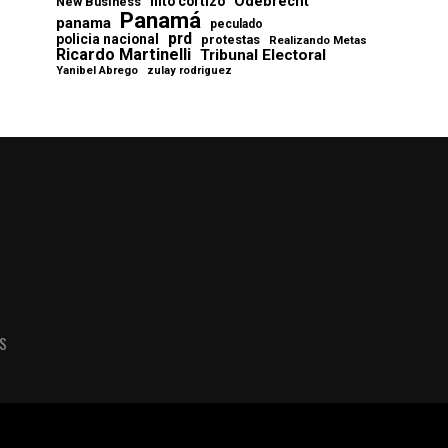
Odebrecht
nito cortizo
New Business
Panamá
panama
peculado
prd
policia nacional
protestas
Realizando Metas
Ricardo Martinelli
Tribunal Electoral
Yanibel Abrego
zulay rodriguez
AS