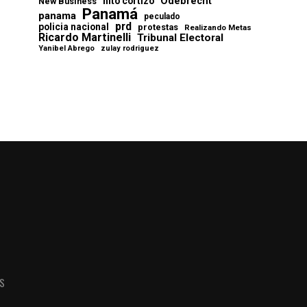
Odebrecht
nito cortizo
New Business
Panamá
panama
peculado
prd
policia nacional
protestas
Realizando Metas
Ricardo Martinelli
Tribunal Electoral
Yanibel Abrego
zulay rodriguez
AS