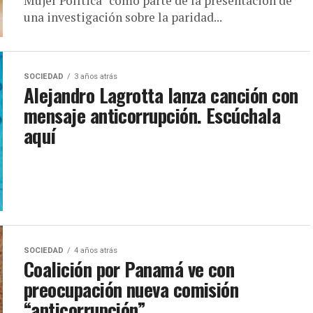
Mujer Política" como parte de la presentación de
una investigación sobre la paridad...
SOCIEDAD
3 años atrás
Alejandro Lagrotta lanza canción con
mensaje anticorrupción. Escúchala
aquí
SOCIEDAD
4 años atrás
Coalición por Panamá ve con
preocupación nueva comisión
“anticorrupción”