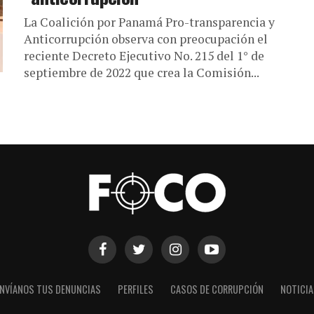
La Coalición por Panamá Pro-transparencia y
Anticorrupción observa con preocupación el
reciente Decreto Ejecutivo No. 215 del 1° de
septiembre de 2022 que crea la Comisión...
NVÍANOS TUS DENUNCIAS
PERFILES
CASOS DE CORRUPCIÓN
NOTICI