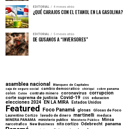
EDITORIAL
4 meses atrás
¿QUÉ CARAJOS CON EL ETANOL EN LA GASOLINA?
EDITORIAL
5 meses atrás
DE GUSANOS A “INVERSORES”
asamblea nacional
Blanqueo de Capitales
cambio democratico
chiriqui
caja de seguro social
cobre panama
corrupcion
coronavirus
contrato minero
colon
Colón
Covid-19
corte suprema de justicia
educacion
CSS
elecciones 2024
EN LA MIRA
Estados Unidos
Featured
Foco Panamá
glosas
Glosas de Foco
martinelli
lavado de dinero
meduca
Laurentino Cortizo
Minsa
MINERA PANAMA
ministerio publico
Ministerio Público
Odebrecht
panama
nito cortizo
narcotrafico
New Business