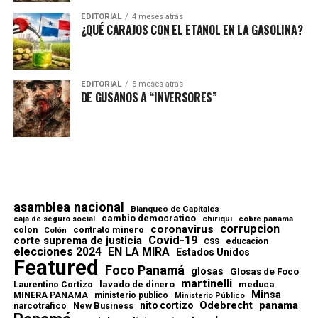
EDITORIAL
4 meses atrás
¿QUÉ CARAJOS CON EL ETANOL EN LA GASOLINA?
EDITORIAL
5 meses atrás
DE GUSANOS A “INVERSORES”
asamblea nacional
Blanqueo de Capitales
cambio democratico
chiriqui
caja de seguro social
cobre panama
corrupcion
coronavirus
contrato minero
colon
Colón
Covid-19
corte suprema de justicia
educacion
CSS
elecciones 2024
EN LA MIRA
Estados Unidos
Featured
Foco Panamá
glosas
Glosas de Foco
martinelli
lavado de dinero
meduca
Laurentino Cortizo
Minsa
MINERA PANAMA
ministerio publico
Ministerio Público
Odebrecht
panama
nito cortizo
narcotrafico
New Business