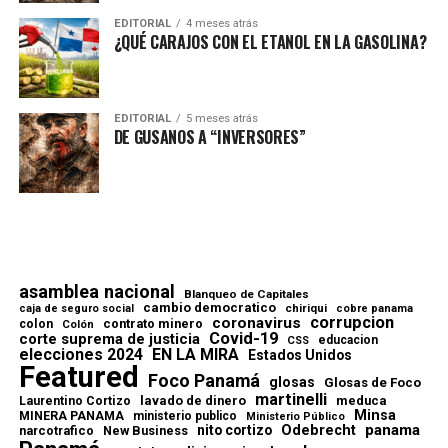
EDITORIAL
4 meses atrás
¿QUÉ CARAJOS CON EL ETANOL EN LA GASOLINA?
EDITORIAL
5 meses atrás
DE GUSANOS A “INVERSORES”
asamblea nacional
Blanqueo de Capitales
cambio democratico
chiriqui
caja de seguro social
cobre panama
corrupcion
coronavirus
contrato minero
colon
Colón
Covid-19
corte suprema de justicia
educacion
CSS
elecciones 2024
EN LA MIRA
Estados Unidos
Featured
Foco Panamá
glosas
Glosas de Foco
martinelli
lavado de dinero
meduca
Laurentino Cortizo
Minsa
MINERA PANAMA
ministerio publico
Ministerio Público
Odebrecht
panama
nito cortizo
narcotrafico
New Business