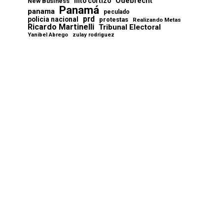
Odebrecht
nito cortizo
New Business
Panamá
panama
peculado
prd
policia nacional
protestas
Realizando Metas
Ricardo Martinelli
Tribunal Electoral
Yanibel Abrego
zulay rodriguez