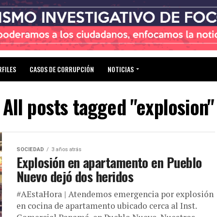
RFILES
CASOS DE CORRUPCIÓN
NOTICIAS
All posts tagged "explosion"
SOCIEDAD
3 años atrás
Explosión en apartamento en Pueblo
Nuevo dejó dos heridos
#AEstaHora | Atendemos emergencia por explosión
en cocina de apartamento ubicado cerca al Inst.