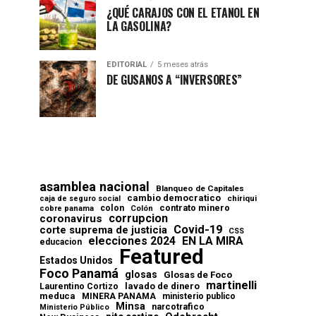
¿QUÉ CARAJOS CON EL ETANOL EN
LA GASOLINA?
EDITORIAL
5 meses atrás
DE GUSANOS A “INVERSORES”
asamblea nacional
Blanqueo de Capitales
cambio democratico
chiriqui
caja de seguro social
contrato minero
colon
cobre panama
Colón
corrupcion
coronavirus
Covid-19
corte suprema de justicia
CSS
elecciones 2024
EN LA MIRA
educacion
Featured
Estados Unidos
Foco Panamá
glosas
Glosas de Foco
martinelli
lavado de dinero
Laurentino Cortizo
meduca
MINERA PANAMA
ministerio publico
Minsa
narcotrafico
Ministerio Público