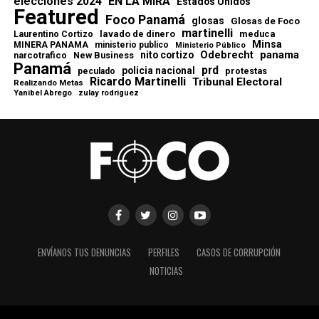
elecciones 2024
EN LA MIRA
Estados Unidos
Featured
Foco Panamá
glosas
Glosas de Foco
martinelli
lavado de dinero
meduca
Laurentino Cortizo
Minsa
MINERA PANAMA
ministerio publico
Ministerio Público
Odebrecht
panama
nito cortizo
narcotrafico
New Business
Panamá
prd
policia nacional
protestas
peculado
Ricardo Martinelli
Tribunal Electoral
Realizando Metas
Yanibel Abrego
zulay rodriguez
ENVÍANOS TUS DENUNCIAS
PERFILES
CASOS DE CORRUPCIÓN
NOTICIAS