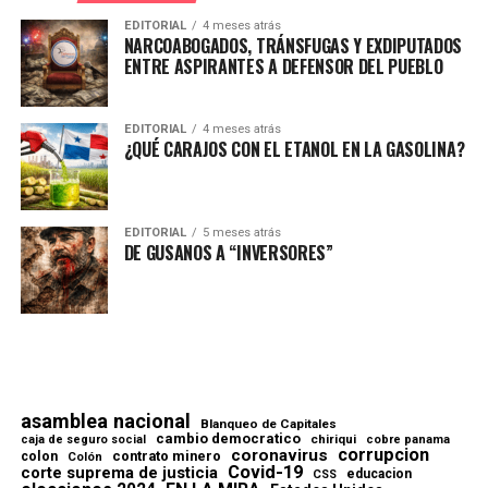
EDITORIAL
4 meses atrás
NARCOABOGADOS, TRÁNSFUGAS Y EXDIPUTADOS
ENTRE ASPIRANTES A DEFENSOR DEL PUEBLO
EDITORIAL
4 meses atrás
¿QUÉ CARAJOS CON EL ETANOL EN LA GASOLINA?
EDITORIAL
5 meses atrás
DE GUSANOS A “INVERSORES”
asamblea nacional
Blanqueo de Capitales
cambio democratico
chiriqui
caja de seguro social
cobre panama
corrupcion
coronavirus
contrato minero
colon
Colón
Covid-19
corte suprema de justicia
educacion
CSS