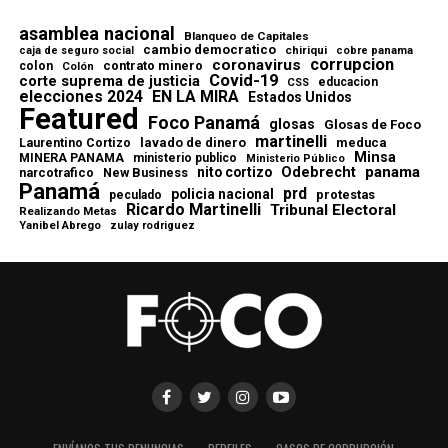
asamblea nacional
Blanqueo de Capitales
cambio democratico
chiriqui
caja de seguro social
cobre panama
corrupcion
coronavirus
contrato minero
colon
Colón
Covid-19
corte suprema de justicia
educacion
CSS
elecciones 2024
EN LA MIRA
Estados Unidos
Featured
Foco Panamá
glosas
Glosas de Foco
martinelli
lavado de dinero
meduca
Laurentino Cortizo
Minsa
MINERA PANAMA
ministerio publico
Ministerio Público
Odebrecht
panama
nito cortizo
narcotrafico
New Business
Panamá
prd
policia nacional
protestas
peculado
Ricardo Martinelli
Tribunal Electoral
Realizando Metas
Yanibel Abrego
zulay rodriguez